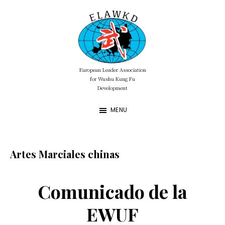
Skip
Skip
to
to
main
footer
content
European Leader Association
ELAWKD
for Wushu Kung Fu
Development
MENU
Artes Marciales chinas
Comunicado de la
EWUF