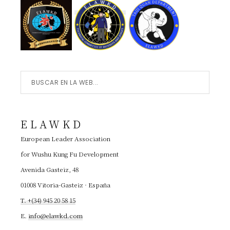
Buscar
en
la
ELAWKD
Web...
European Leader Association
for Wushu Kung Fu Development
Avenida Gasteiz, 48
01008 Vitoria-Gasteiz · España
T. +(34) 945 20 58 15
E.
info@elawkd.com