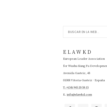
Buscar
en
la
ELAWKD
Web...
European Leader Association
for Wushu Kung Fu Developme
Avenida Gasteiz, 48
01008 Vitoria-Gasteiz · España
T. +(34) 945 20 58 15
E.
info@elawkd.com