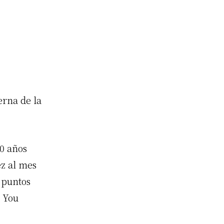
erna de la
10 años
ez al mes
 puntos
o You