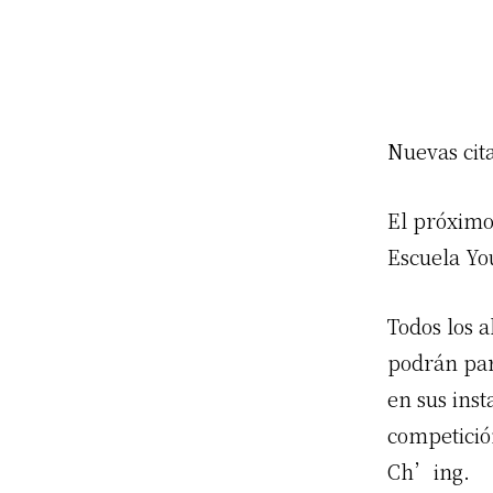
Nuevas cit
El próximo
Escuela You
Todos los 
podrán par
en sus ins
competición
Ch’ing.