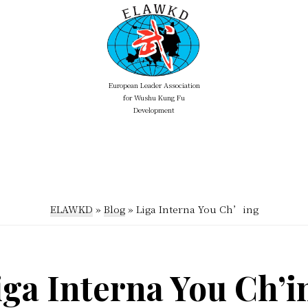
European Leader Association
ELAWKD
for Wushu Kung Fu
Development
ELAWKD
»
Blog
»
Liga Interna You Ch’ing
iga Interna You Ch’i