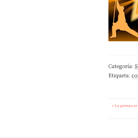
Categoría:
S
Etiqueta:
co
Previous
« La prensa se
Post: