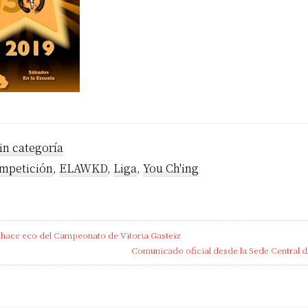
in categoría
mpetición
,
ELAWKD
,
Liga
,
You Ch'ing
 hace eco del Campeonato de Vitoria Gasteiz
Next
Comunicado oficial desde la Sede Central 
Post: